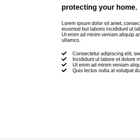
protecting your home.
Lorem ipsum dolor sit amet, consecte
eiusmod but laboris incididunt ut l
Ut enim ad minim veniam aliquip am
ullamco.
Consectetur adipiscing elit, s
Incididunt ut labore et dolore
Ut enim ad minim veniam aliq
Quis lectus nulla at volutpat d
why choose us?