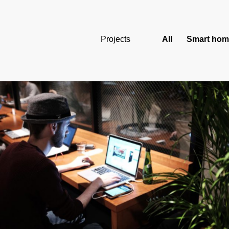
Projects
All
Smart hom