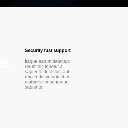
Security fust support
Com
conf
Itaque earum delectus
rerum hic tenetur a
Maur
sapiente delectus, aut
non
reiciendis voluptatibus
ege
maiores consequatur
rutr
sapiente.
dolo
sit 
repe