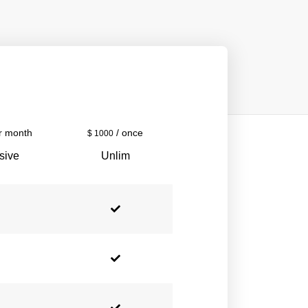
r month
/ once
$
1000
sive
Unlim