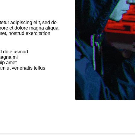
tur adipiscing elit, sed do
abore et dolore magna aliqua.
et, nostrud exercitation
ed do eiusmod
 magna mi
uip amet
iam ut venenatis tellus