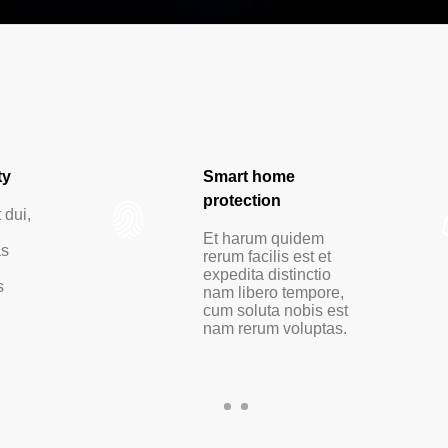
ty
Smart home
protection
 dui,
Et harum quidem
as
rerum facilis est et
expedita distinctio
s
nam libero tempore,
cum soluta nobis est
nam rerum voluptas.