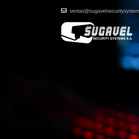
ventas@sugavelsecuritysyste