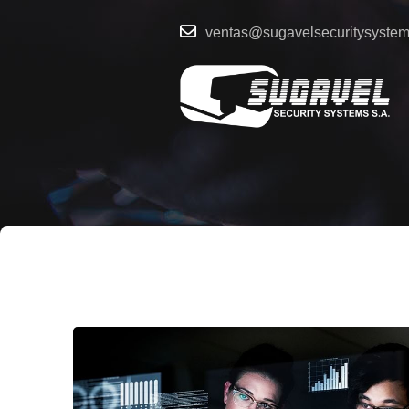
ventas@sugavelsecuritysyste