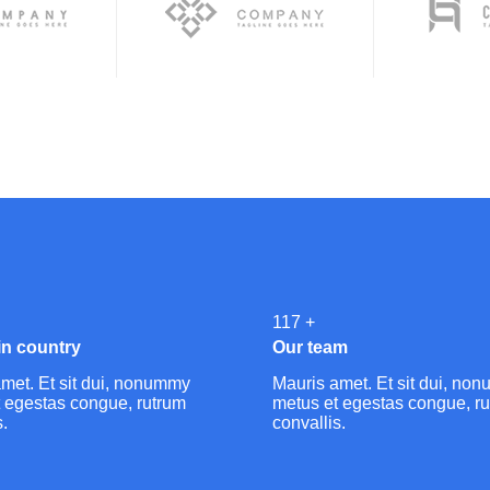
140
+
in country
Our team
met. Et sit dui, nonummy
Mauris amet. Et sit dui, no
 egestas congue, rutrum
metus et egestas congue, r
s.
convallis.