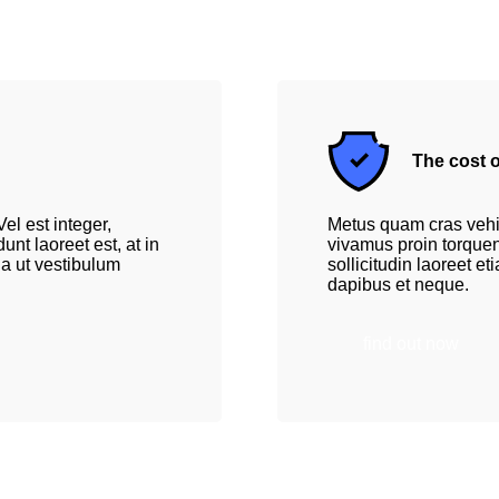
The cost o
el est integer,
Metus quam cras vehicu
nt laoreet est, at in
vivamus proin torquent
ula ut vestibulum
sollicitudin laoreet e
dapibus et neque.
find out now