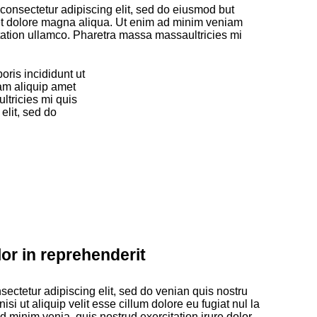
consectetur adipiscing elit, sed do eiusmod but
e et dolore magna aliqua. Ut enim ad minim veniam
itation ullamco. Pharetra massa massaultricies mi
ris incididunt ut
am aliquip amet
tricies mi quis
elit, sed do
lor in reprehenderit
nsectetur adipiscing elit, sed do venian quis nostru
isi ut aliquip velit esse cillum dolore eu fugiat nul la
d minim venia, quis nostrud exercitation irure dolor