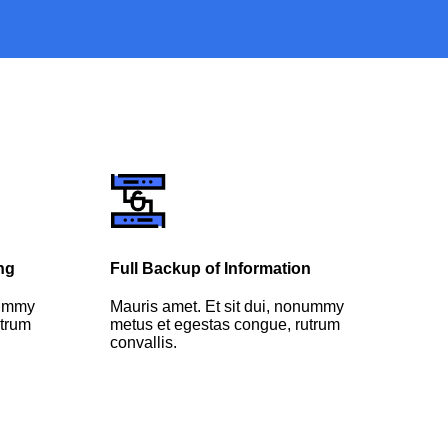
ng
Full Backup of Information
Com
nummy
Mauris amet. Et sit dui, nonummy
Maur
utrum
metus et egestas congue, rutrum
metu
convallis.
conv