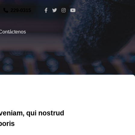
229-0315
Contáctenos
veniam, qui nostrud
boris