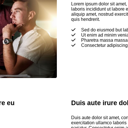
Lorem ipsum dolor sit amet, 
laboris incididunt ut labor
aliquip amet, nostrud exerc
quis hendrerit.
Sed do eiusmod but labo
Ut enim ad minim veni
Pharetra massa massaul
Consectetur adipiscing 
re eu
Duis aute irure do
Duis aute dolor sit amet, co
exercitation ullamco laboris n
pariatur. Consectetur enim a