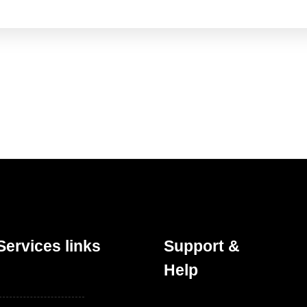
Services links
Support &
Help