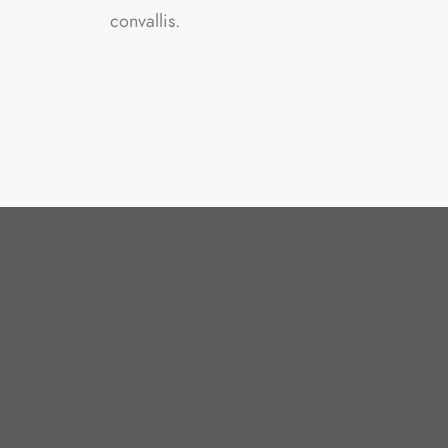
convallis.
conv