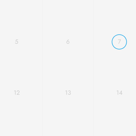
5
6
7
12
13
14