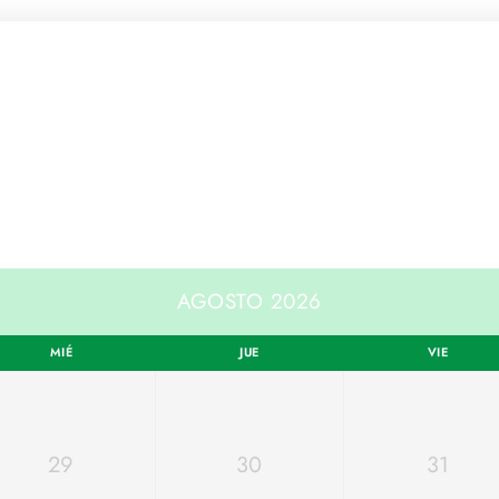
AGOSTO 2026
MIÉ
JUE
VIE
29
30
31