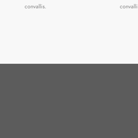
convallis.
convalli