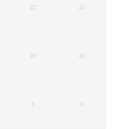
22
23
29
30
5
6