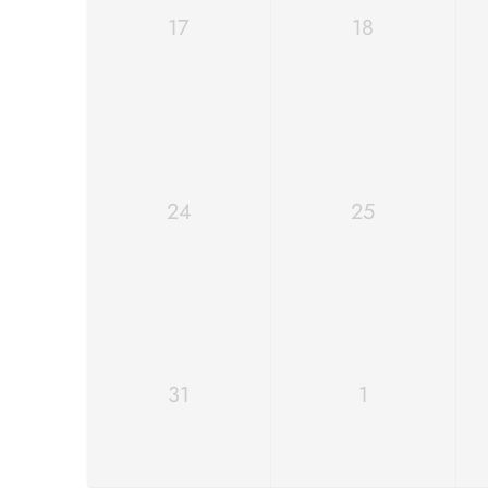
17
18
24
25
31
1