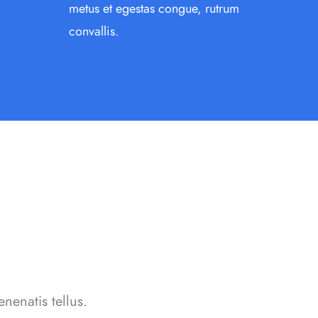
metus et egestas congue, rutrum
convallis.
enenatis tellus.