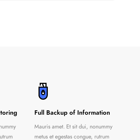
toring
Full Backup of Information
Com
nonummy
Mauris amet. Et sit dui, nonummy
Mau
rutrum
metus et egestas congue, rutrum
met