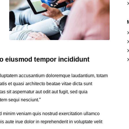
do eiusmod tempor incididunt
 voluptatem accusantium doloremque laudantium, totam
tis et quasi architecto beatae vitae dicta sunt
sit aspernatur aut odit aut fugit, sed quia
tem sequi nesciunt.”
d minim veniam quis nostrud exercitation ullamco
 aute irue dolor in reprehenderit in voluptate velit