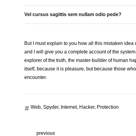
Vel cursus sagittis sem nullam odio pede?
But I must explain to you how all this mistaken ide
and I will give you a complete account of the system
explorer of the truth, the master-builder of human ha
itself, because it is pleasure, but because those wh
encounter.
Web
,
Spyder
,
Internet
,
Hacker
,
Protection
previous