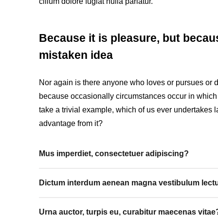
cillum dolore fugiat nulla pariatur.
Because it is pleasure, but becau
mistaken idea
Nor again is there anyone who loves or pursues or desi
because occasionally circumstances occur in which 
take a trivial example, which of us ever undertakes 
advantage from it?
Mus imperdiet, consectetuer adipiscing?
Dictum interdum aenean magna vestibulum lect
Urna auctor, turpis eu, curabitur maecenas vitae