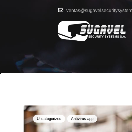
ventas@sugavelsecuritysyste
Uncategorized
Antivirus app