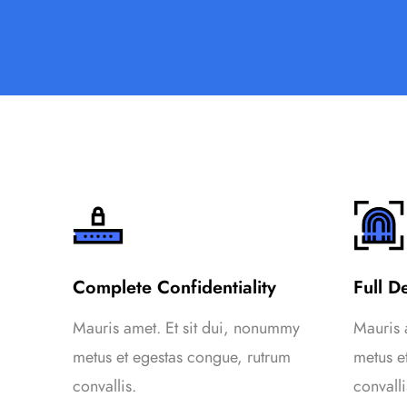
Complete Confidentiality
Full D
mmy
Mauris amet. Et sit dui, nonummy
Mauris 
um
metus et egestas congue, rutrum
metus e
convallis.
convalli