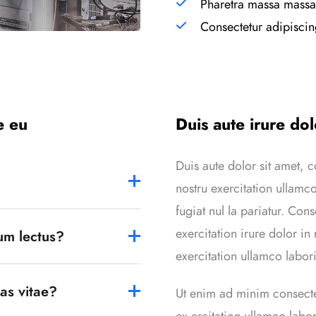
Pharetra massa massau
Consectetur adipiscin
e eu
Duis aute irure dol
Duis aute dolor sit amet, c
nostru exercitation ullamco
fugiat nul la pariatur. Co
exercitation irure dolor in
um lectus?
exercitation ullamco labori
as vitae?
Ut enim ad minim consectet
ex ercitation ullamco labori