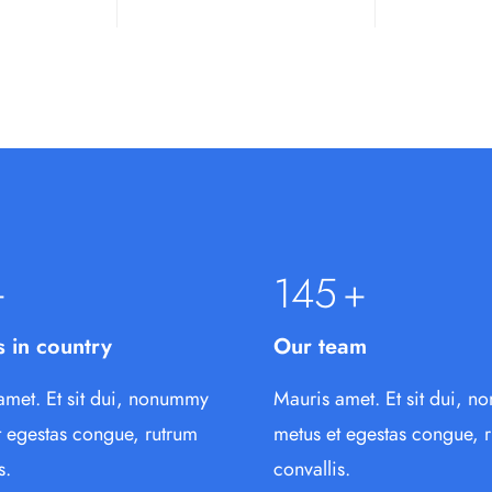
+
145
+
s in country
Our team
amet. Et sit dui, nonummy
Mauris amet. Et sit dui, 
t egestas congue, rutrum
metus et egestas congue, 
s.
convallis.