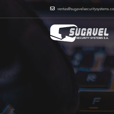
ventas@sugavelsecuritysystems.c