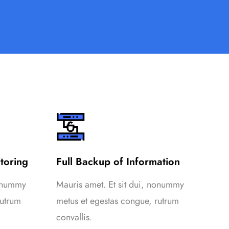
toring
Full Backup of Information
Com
nonummy
Mauris amet. Et sit dui, nonummy
Mau
rutrum
metus et egestas congue, rutrum
met
convallis.
conv